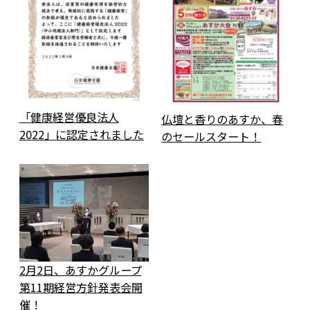
「健康経営優良法人
仏壇と香りのあすか、春
2022」に認定されました
のセールスタート！
2月2日、あすかグループ
第11期経営方針発表会開
催！