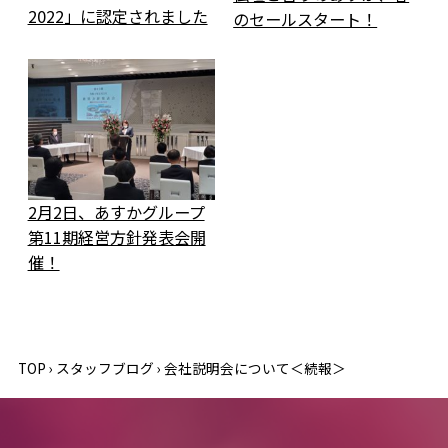
2022」に認定されました
のセールスタート！
2月2日、あすかグループ
第11期経営方針発表会開
催！
TOP
›
スタッフブログ
›
会社説明会について＜続報＞